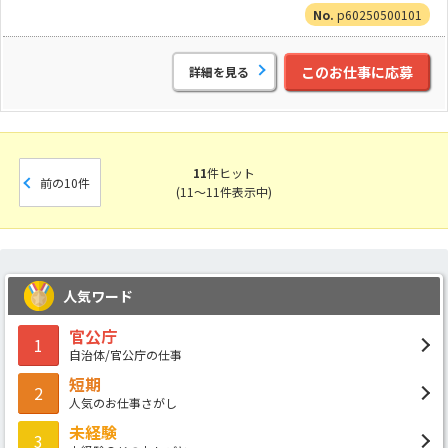
p60250500101
このお仕事に応募
詳細を見る
11
件ヒット
前の10件
(11～11件表示中)
人気ワード
官公庁
1
自治体/官公庁の仕事
短期
2
人気のお仕事さがし
未経験
3