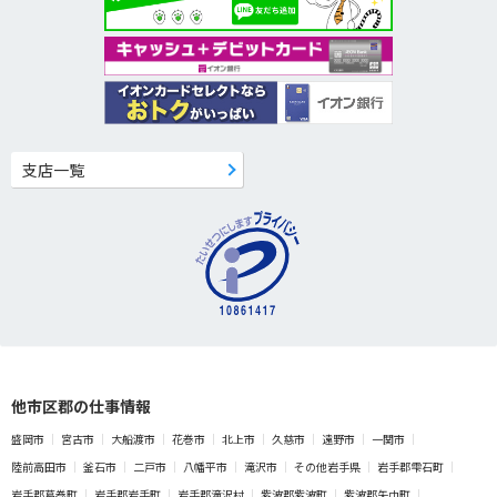
支店一覧
他市区郡の仕事情報
盛岡市
宮古市
大船渡市
花巻市
北上市
久慈市
遠野市
一関市
陸前高田市
釜石市
二戸市
八幡平市
滝沢市
その他岩手県
岩手郡雫石町
岩手郡葛巻町
岩手郡岩手町
岩手郡滝沢村
紫波郡紫波町
紫波郡矢巾町