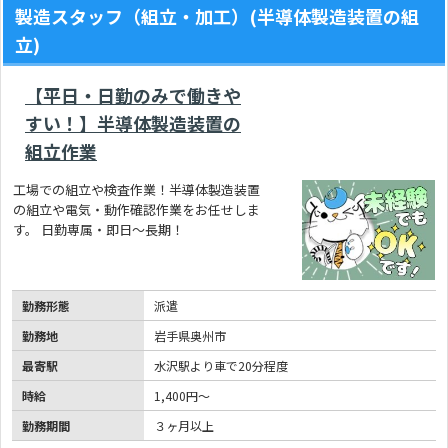
製造スタッフ（組立・加工）(半導体製造装置の組
立)
【平日・日勤のみで働きや
すい！】半導体製造装置の
組立作業
工場での組立や検査作業！半導体製造装置
の組立や電気・動作確認作業をお任せしま
す。 日勤専属・即日～長期！
勤務形態
派遣
勤務地
岩手県奥州市
最寄駅
水沢駅より車で20分程度
時給
1,400円～
勤務期間
３ヶ月以上