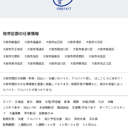
他市区郡の仕事情報
大阪市都島区
大阪市福島区
大阪市此花区
大阪市港区
大阪市大正区
大阪市天王寺区
大阪市浪速区
大阪市西淀川区
大阪市東淀川区
大阪市東成区
大阪市生野区
大阪市旭区
大阪市城東区
大阪市阿倍野区
大阪市住吉区
大阪市東住吉区
大阪市西成区
大阪市淀川区
大阪市鶴見区
大阪市住之江区
大阪市西区の
短期・単発・日払い・日雇いのバイト、アルバイト探し
はしごとらに決まり！
大阪市西区のお仕事情報を豊富に掲載しております。勤務形態や職種など、自分の希望に合っ
たバイト、アルバイトが見つかります。
エリア：
北海道
東北
関東
北陸/甲信越
東海
関西
中国/四国
九州
沖縄
こだわり条件：
日払いOK
未経験歓迎
服装自由
交通費/手当てあり
オープニングスタッ
フ
大量募集
学生歓迎
経験者のみ
勤務形態：
派遣
アルバイト
紹介予定派遣
紹介
契約社員
正社員
勤務期間：
１週間以内
１週間～１ヶ月
１ヶ月～３ヶ月
３ヶ月以上