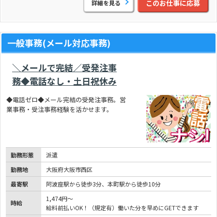
このお仕事に応募
詳細を見る
一般事務(メール対応事務)
＼メールで完結／受発注事
務◆電話なし・土日祝休み
◆電話ゼロ◆メール完結の受発注事務。営
業事務・受注事務経験を活かせます。
勤務形態
派遣
勤務地
大阪府大阪市西区
最寄駅
阿波座駅から徒歩3分、本町駅から徒歩10分
1,474円～
時給
給料前払いOK！（規定有）働いた分を早めにGETできます