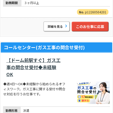
勤務期間
３ヶ月以上
p12260504201
このお仕事に応募
詳細を見る
コールセンター(ガス工事の問合せ受付)
【ドーム前駅すぐ】ガス工
事の問合せ受付◆未経験
OK
◆週4日～OK◆未経験から始められるオフ
ィスワーク。ガス工事に関する受付や問合
せ対応を行うお仕事です。
勤務形態
派遣