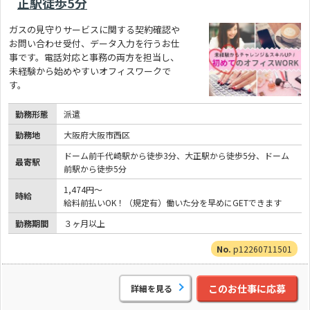
正駅徒歩5分
ガスの見守りサービスに関する契約確認や
お問い合わせ受付、データ入力を行うお仕
事です。電話対応と事務の両方を担当し、
未経験から始めやすいオフィスワークで
す。
勤務形態
派遣
勤務地
大阪府大阪市西区
ドーム前千代崎駅から徒歩3分、大正駅から徒歩5分、ドーム
最寄駅
前駅から徒歩5分
1,474円～
時給
給料前払いOK！（規定有）働いた分を早めにGETできます
勤務期間
３ヶ月以上
p12260711501
このお仕事に応募
詳細を見る