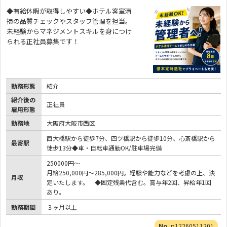
◆有給休暇が取得しやすい◆ホテル客室清
掃の品質チェックやスタッフ管理を担当。
未経験からマネジメントスキルを身につけ
られる正社員募集です！
勤務形態
紹介
紹介後の
正社員
雇用形態
勤務地
大阪府大阪市西区
西大橋駅から徒歩7分、四ツ橋駅から徒歩10分、心斎橋駅から
最寄駅
徒歩13分◆車・自転車通勤OK/駐車場完備
250000円～
月給250,000円～285,000円。経験や能力などを考慮の上、決
月収
定いたします。 ◆固定残業代含む。賞与年2回、昇給年1回
あり。
勤務期間
３ヶ月以上
p12260511201