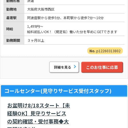
勤務形態
派遣
勤務地
大阪府大阪市西区
最寄駅
阿波座駅から徒歩5分、本町駅から徒歩7分～10分
1,499円～
時給
給料前払いOK！（規定有）働いた分を早めにGETできます
勤務期間
３ヶ月以上
p12260313802
このお仕事に応募
詳細を見る
コールセンター(見守りサービス受付スタッフ)
お盆明け8/18スタート【未
経験OK】見守りサービス
の契約確認・受付事務◆大