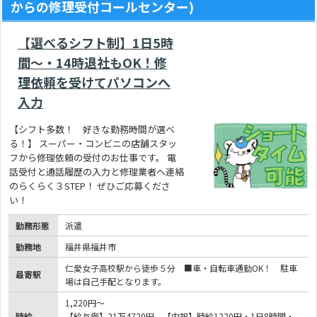
からの修理受付コールセンター)
【選べるシフト制】1日5時
間～・14時退社もOK！修
理依頼を受けてパソコンへ
入力
【シフト多数！ 好きな勤務時間が選べ
る！】 スーパー・コンビニの店舗スタッ
フから修理依頼の受付のお仕事です。 電
話受付と通話履歴の入力と修理業者へ連絡
のらくらく３STEP！ ぜひご応募くださ
い！
勤務形態
派遣
勤務地
福井県福井市
仁愛女子高校駅から徒歩５分 ■車・自転車通勤OK！ 駐車
最寄駅
場は自己手配となります。
1,220円～
時給
【給与例】21万4720円 【内訳】時給1220円・1日8時間・