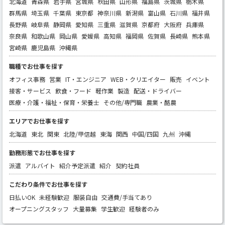
北海道
青森県
岩手県
宮城県
秋田県
山形県
福島県
茨城県
栃木県
群馬県
埼玉県
千葉県
東京都
神奈川県
新潟県
富山県
石川県
福井県
長野県
岐阜県
静岡県
愛知県
三重県
滋賀県
京都府
大阪府
兵庫県
奈良県
和歌山県
岡山県
愛媛県
高知県
福岡県
佐賀県
長崎県
熊本県
宮崎県
鹿児島県
沖縄県
職種でお仕事を探す
オフィス事務
営業
IT・エンジニア
WEB・クリエイター
販売
イベント
接客・サービス
飲食・フード
軽作業
製造
配送・ドライバー
医療・介護・福祉・保育・栄養士
その他/専門職
農業・酪農
エリアでお仕事を探す
北海道
東北
関東
北陸/甲信越
東海
関西
中国/四国
九州
沖縄
勤務形態でお仕事を探す
派遣
アルバイト
紹介予定派遣
紹介
契約社員
こだわり条件でお仕事を探す
日払いOK
未経験歓迎
服装自由
交通費/手当てあり
オープニングスタッフ
大量募集
学生歓迎
経験者のみ