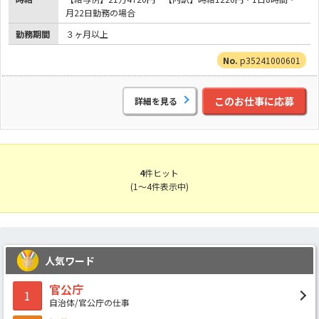
月22日勤務の場合
勤務期間
３ヶ月以上
p35241000601
このお仕事に応募
詳細を見る
4
件ヒット
(1～4件表示中)
人気ワード
官公庁
1
自治体/官公庁の仕事