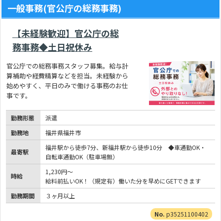
一般事務(官公庁の総務事務)
【未経験歓迎】官公庁の総
務事務◆土日祝休み
官公庁での総務事務スタッフ募集。給与計
算補助や経費精算などを担当。未経験から
始めやすく、平日のみで働ける事務のお仕
事です。
勤務形態
派遣
勤務地
福井県福井市
福井駅から徒歩7分、新福井駅から徒歩10分 ◆車通勤OK・
最寄駅
自転車通勤OK（駐車場無）
1,230円～
時給
給料前払いOK！（規定有）働いた分を早めにGETできます
勤務期間
３ヶ月以上
p35251100402