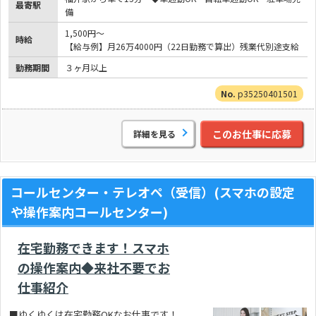
最寄駅
備
1,500円～
時給
【給与例】月26万4000円（22日勤務で算出）残業代別途支給
勤務期間
３ヶ月以上
p35250401501
このお仕事に応募
詳細を見る
コールセンター・テレオペ（受信）(スマホの設定
や操作案内コールセンター)
在宅勤務できます！スマホ
の操作案内◆来社不要でお
仕事紹介
■ゆくゆくは在宅勤務OKなお仕事です！