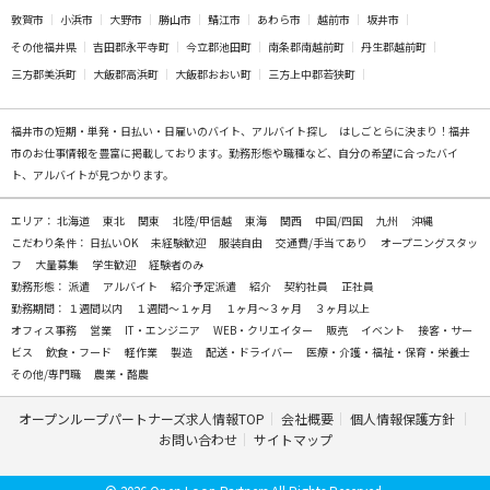
敦賀市
小浜市
大野市
勝山市
鯖江市
あわら市
越前市
坂井市
その他福井県
吉田郡永平寺町
今立郡池田町
南条郡南越前町
丹生郡越前町
三方郡美浜町
大飯郡高浜町
大飯郡おおい町
三方上中郡若狭町
福井市の
短期・単発・日払い・日雇いのバイト、アルバイト探し
はしごとらに決まり！福井
市のお仕事情報を豊富に掲載しております。勤務形態や職種など、自分の希望に合ったバイ
ト、アルバイトが見つかります。
エリア：
北海道
東北
関東
北陸/甲信越
東海
関西
中国/四国
九州
沖縄
こだわり条件：
日払いOK
未経験歓迎
服装自由
交通費/手当てあり
オープニングスタッ
フ
大量募集
学生歓迎
経験者のみ
勤務形態：
派遣
アルバイト
紹介予定派遣
紹介
契約社員
正社員
勤務期間：
１週間以内
１週間～１ヶ月
１ヶ月～３ヶ月
３ヶ月以上
オフィス事務
営業
IT・エンジニア
WEB・クリエイター
販売
イベント
接客・サー
ビス
飲食・フード
軽作業
製造
配送・ドライバー
医療・介護・福祉・保育・栄養士
その他/専門職
農業・酪農
オープンループパートナーズ求人情報TOP
会社概要
個人情報保護方針
お問い合わせ
サイトマップ