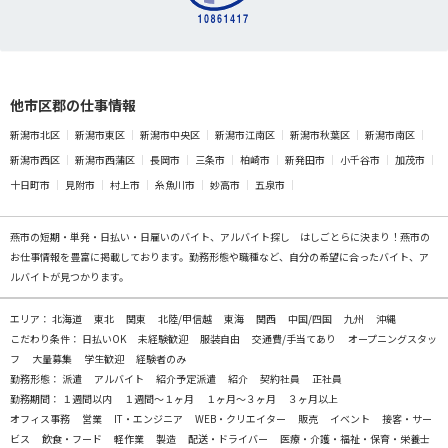
他市区郡の仕事情報
新潟市北区
新潟市東区
新潟市中央区
新潟市江南区
新潟市秋葉区
新潟市南区
新潟市西区
新潟市西蒲区
長岡市
三条市
柏崎市
新発田市
小千谷市
加茂市
十日町市
見附市
村上市
糸魚川市
妙高市
五泉市
燕市の
短期・単発・日払い・日雇いのバイト、アルバイト探し
はしごとらに決まり！燕市の
お仕事情報を豊富に掲載しております。勤務形態や職種など、自分の希望に合ったバイト、ア
ルバイトが見つかります。
エリア：
北海道
東北
関東
北陸/甲信越
東海
関西
中国/四国
九州
沖縄
こだわり条件：
日払いOK
未経験歓迎
服装自由
交通費/手当てあり
オープニングスタッ
フ
大量募集
学生歓迎
経験者のみ
勤務形態：
派遣
アルバイト
紹介予定派遣
紹介
契約社員
正社員
勤務期間：
１週間以内
１週間～１ヶ月
１ヶ月～３ヶ月
３ヶ月以上
オフィス事務
営業
IT・エンジニア
WEB・クリエイター
販売
イベント
接客・サー
ビス
飲食・フード
軽作業
製造
配送・ドライバー
医療・介護・福祉・保育・栄養士