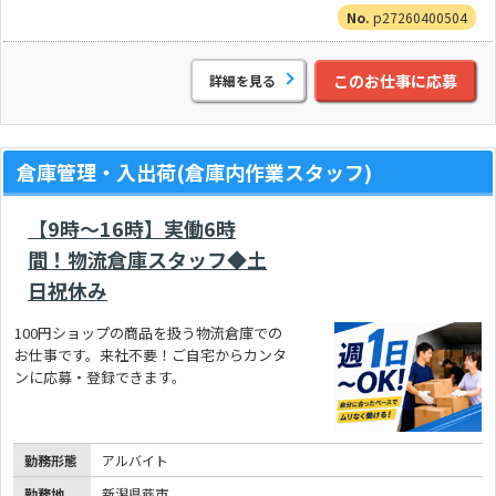
p27260400504
このお仕事に応募
詳細を見る
倉庫管理・入出荷(倉庫内作業スタッフ)
【9時～16時】実働6時
間！物流倉庫スタッフ◆土
日祝休み
100円ショップの商品を扱う物流倉庫での
お仕事です。来社不要！ご自宅からカンタ
ンに応募・登録できます。
勤務形態
アルバイト
勤務地
新潟県燕市