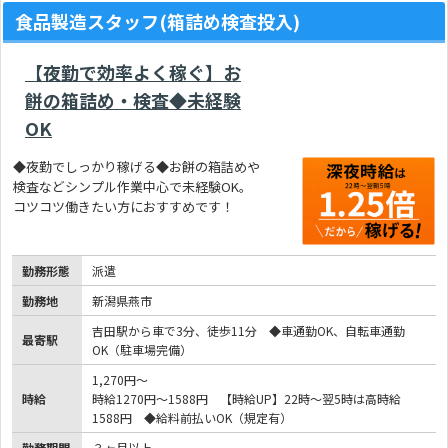
食品製造スタッフ(箱詰め検査投入)
【夜勤で効率よく稼ぐ】お
餅の箱詰め・検査◆未経験
OK
◆夜勤でしっかり稼げる◆お餅の箱詰めや
検査などシンプル作業中心で未経験OK。
コツコツ働きたい方におすすめです！
勤務形態
派遣
勤務地
新潟県燕市
吉田駅から車で3分、徒歩11分 ◆車通勤OK、自転車通勤
最寄駅
OK（駐車場完備）
1,270円～
時給
時給1270円～1588円 【時給UP】22時～翌5時は高時給
1588円 ◆給料前払いOK（規定有）
勤務期間
３ヶ月以上