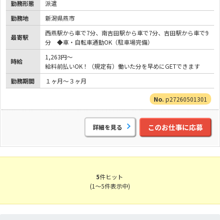
勤務形態
派遣
勤務地
新潟県燕市
西燕駅から車で7分、南吉田駅から車で7分、吉田駅から車で9
最寄駅
分 ◆車・自転車通勤OK（駐車場完備）
1,263円～
時給
給料前払いOK！（規定有）働いた分を早めにGETできます
勤務期間
１ヶ月～３ヶ月
p27260501301
このお仕事に応募
詳細を見る
5
件ヒット
(1～5件表示中)