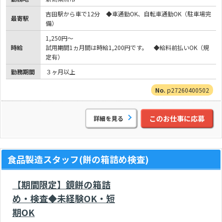
吉田駅から車で12分 ◆車通勤OK、自転車通勤OK（駐車場完
最寄駅
備）
1,250円～
時給
試用期間1ヵ月間は時給1,200円です。 ◆給料前払いOK（規
定有）
勤務期間
３ヶ月以上
p27260400502
このお仕事に応募
詳細を見る
食品製造スタッフ(餅の箱詰め検査)
【期間限定】鏡餅の箱詰
め・検査◆未経験OK・短
期OK