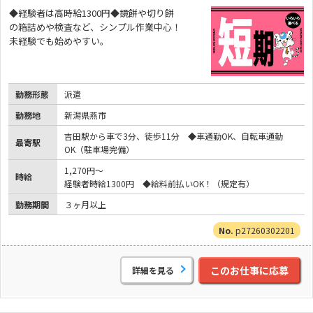
◆経験者は高時給1300円◆鏡餅や切り餅
の箱詰めや検査など、シンプル作業中心！
未経験でも始めやすい。
勤務形態
派遣
勤務地
新潟県燕市
吉田駅から車で3分、徒歩11分 ◆車通勤OK、自転車通勤
最寄駅
OK（駐車場完備）
1,270円～
時給
経験者時給1300円 ◆給料前払いOK！（規定有）
勤務期間
３ヶ月以上
p27260302201
このお仕事に応募
詳細を見る