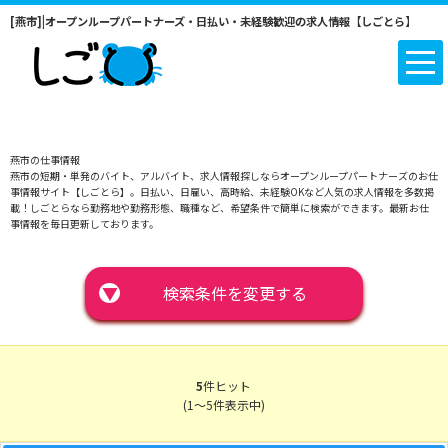
[燕市]|オープンループパートナーズ・日払い・未経験歓迎の求人情報【しごとら】
燕市の仕事情報
燕市の短期・単発のバイト、アルバイト、求人情報探しならオープンループパートナーズのお仕
事情報サイト【しごとら】。日払い、日雇い、高時給、未経験OKなど人気の求人情報を多数掲
載！しごとらなら勤務地や勤務形態、職種など、希望条件で簡単に検索ができます。最新お仕
事情報を毎日更新しております。
▼
検索条件を変更する
5
件ヒット
(1～5件表示中)