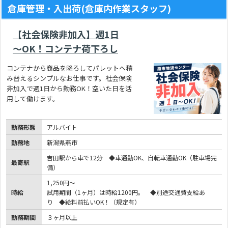
倉庫管理・入出荷(倉庫内作業スタッフ)
【社会保険非加入】週1日
～OK！コンテナ荷下ろし
コンテナから商品を降ろしてパレットへ積
み替えるシンプルなお仕事です。社会保険
非加入で週1日から勤務OK！空いた日を活
用して働けます。
勤務形態
アルバイト
勤務地
新潟県燕市
吉田駅から車で12分 ◆車通勤OK、自転車通勤OK（駐車場完
最寄駅
備）
1,250円～
時給
試用期間（1ヶ月）は時給1200円。 ◆別途交通費支給あ
り ◆給料前払いOK！（規定有）
勤務期間
３ヶ月以上