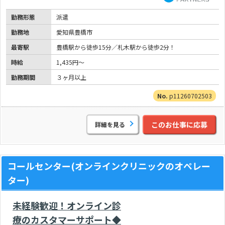
勤務形態
派遣
勤務地
愛知県豊橋市
最寄駅
豊橋駅から徒歩15分／札木駅から徒歩2分！
時給
1,435円～
勤務期間
３ヶ月以上
p11260702503
このお仕事に応募
詳細を見る
コールセンター(オンラインクリニックのオペレー
ター)
未経験歓迎！オンライン診
療のカスタマーサポート◆