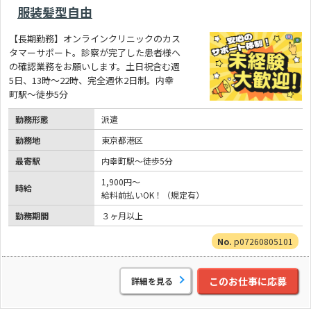
服装髪型自由
【長期勤務】オンラインクリニックのカス
タマーサポート。診察が完了した患者様へ
の確認業務をお願いします。土日祝含む週
5日、13時～22時、完全週休2日制。内幸
町駅～徒歩5分
勤務形態
派遣
勤務地
東京都港区
最寄駅
内幸町駅～徒歩5分
1,900円～
時給
給料前払いOK！（規定有）
勤務期間
３ヶ月以上
p07260805101
このお仕事に応募
詳細を見る