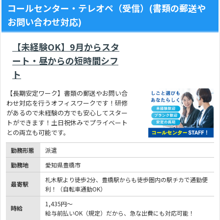
コールセンター・テレオペ（受信）(書類の郵送や
お問い合わせ対応)
【未経験OK】9月からスタ
ート・昼からの短時間シフ
ト
【長期安定ワーク】書類の郵送やお問い合
わせ対応を行うオフィスワークです！研修
があるので未経験の方でも安心してスター
トができます！土日祝休みでプライベート
との両立も可能です。
勤務形態
派遣
勤務地
愛知県豊橋市
札木駅より徒歩2分、豊橋駅からも徒歩圏内の駅チカで通勤便
最寄駅
利！（自転車通勤OK）
1,435円～
時給
給与前払いOK（規定）だから、急な出費にも対応可能！