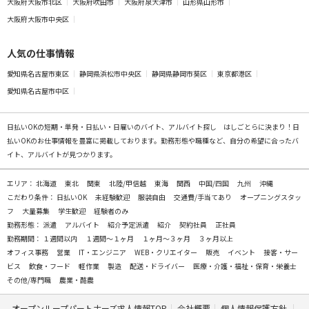
大阪府大阪市北区
大阪府吹田市
大阪府泉大津市
山形県山形市
大阪府大阪市中央区
人気の仕事情報
愛知県名古屋市東区
静岡県浜松市中央区
静岡県静岡市葵区
東京都港区
愛知県名古屋市中区
日払いOKの
短期・単発・日払い・日雇いのバイト、アルバイト探し
はしごとらに決まり！日
払いOKのお仕事情報を豊富に掲載しております。勤務形態や職種など、自分の希望に合ったバ
イト、アルバイトが見つかります。
エリア：
北海道
東北
関東
北陸/甲信越
東海
関西
中国/四国
九州
沖縄
こだわり条件：
日払いOK
未経験歓迎
服装自由
交通費/手当てあり
オープニングスタッ
フ
大量募集
学生歓迎
経験者のみ
勤務形態：
派遣
アルバイト
紹介予定派遣
紹介
契約社員
正社員
勤務期間：
１週間以内
１週間～１ヶ月
１ヶ月～３ヶ月
３ヶ月以上
オフィス事務
営業
IT・エンジニア
WEB・クリエイター
販売
イベント
接客・サー
ビス
飲食・フード
軽作業
製造
配送・ドライバー
医療・介護・福祉・保育・栄養士
その他/専門職
農業・酪農
オープンループパートナーズ求人情報TOP
会社概要
個人情報保護方針