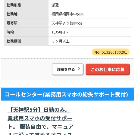
勤務形態
派遣
勤務地
福岡県福岡市中央区
最寄駅
天神駅より徒歩5分
時給
1,350円～
勤務期間
３ヶ月以上
p13260100201
このお仕事に応募
詳細を見る
コールセンター(業務用スマホの紛失サポート受付)
【天神駅5分】日勤のみ。
業務用スマホの受付サポー
ト。 服装自由で、マニュア
ルに沿って進めるオフィス