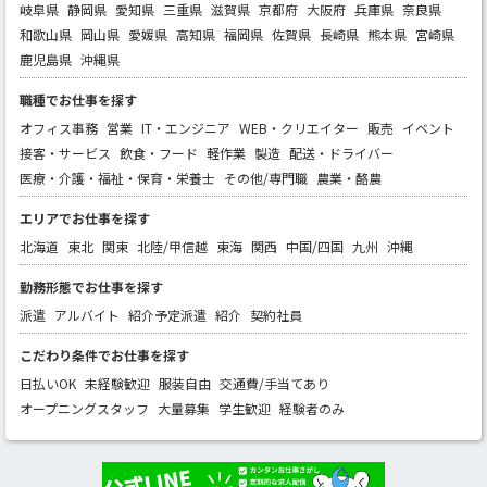
岐阜県
静岡県
愛知県
三重県
滋賀県
京都府
大阪府
兵庫県
奈良県
和歌山県
岡山県
愛媛県
高知県
福岡県
佐賀県
長崎県
熊本県
宮崎県
鹿児島県
沖縄県
職種でお仕事を探す
オフィス事務
営業
IT・エンジニア
WEB・クリエイター
販売
イベント
接客・サービス
飲食・フード
軽作業
製造
配送・ドライバー
医療・介護・福祉・保育・栄養士
その他/専門職
農業・酪農
エリアでお仕事を探す
北海道
東北
関東
北陸/甲信越
東海
関西
中国/四国
九州
沖縄
勤務形態でお仕事を探す
派遣
アルバイト
紹介予定派遣
紹介
契約社員
こだわり条件でお仕事を探す
日払いOK
未経験歓迎
服装自由
交通費/手当てあり
オープニングスタッフ
大量募集
学生歓迎
経験者のみ