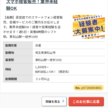
スマホ接客販売！業界未経
験OK
【長期】直営店でのスマートフォン接客販
売、各種サービスのご案内をお任せしま
す。業界未経験OK！接客や営業経験を活
かせます！週5日・実働8時間のシフト
制。東松山駅～徒歩10分
勤務形態
派遣
勤務地
埼玉県東松山市
最寄駅
東松山駅～徒歩10分
1,800円～
時給
給料前払いOK！（規定有）
勤務期間
３ヶ月以上
p07260804801
このお仕事に応募
詳細を見る