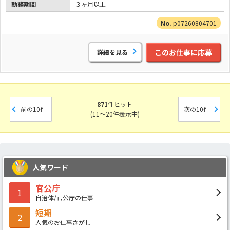
勤務期間
３ヶ月以上
p07260804701
このお仕事に応募
詳細を見る
871
件ヒット
前の10件
次の10件
(11～20件表示中)
人気ワード
官公庁
1
自治体/官公庁の仕事
短期
2
人気のお仕事さがし