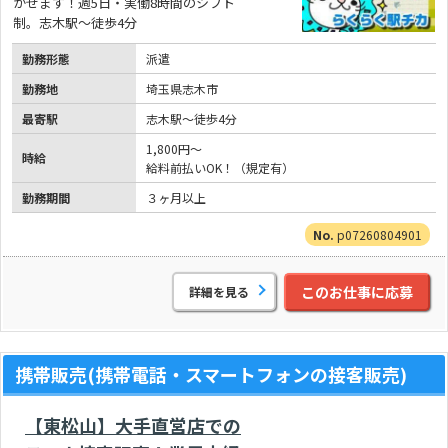
かせます！週5日・実働8時間のシフト
制。志木駅～徒歩4分
勤務形態
派遣
勤務地
埼玉県志木市
最寄駅
志木駅～徒歩4分
1,800円～
時給
給料前払いOK！（規定有）
勤務期間
３ヶ月以上
p07260804901
このお仕事に応募
詳細を見る
携帯販売(携帯電話・スマートフォンの接客販売)
【東松山】大手直営店での