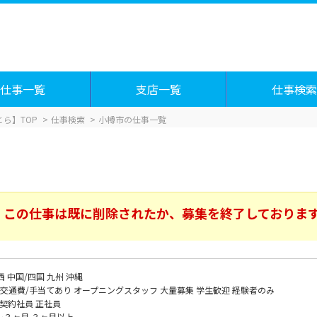
仕事一覧
支店一覧
仕事検索
ら】TOP
仕事検索
小樽市の仕事一覧
この仕事は既に削除されたか、募集を終了しておりま
西
中国/四国
九州
沖縄
交通費/手当てあり
オープニングスタッフ
大量募集
学生歓迎
経験者のみ
契約社員
正社員
～３ヶ月
３ヶ月以上