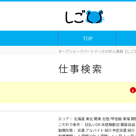
TOP
オープンループパートナーズの求人情報【しごと
仕事検索
エリア：
北海道
東北
関東
北陸/甲信越
東海
関
こだわり条件：
日払いOK
未経験歓迎
服装自由
勤務形態：
派遣
アルバイト
紹介予定派遣
紹介
勤務期間：
１週間以内
１週間～１ヶ月
１ヶ月