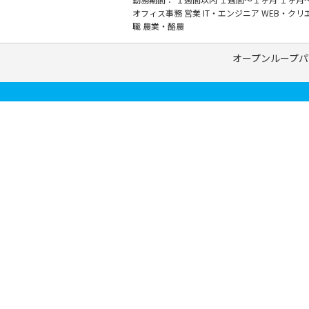
オフィス事務
営業
IT・エンジニア
WEB・クリ
職
農業・酪農
オープンループパ