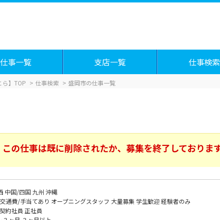
仕事一覧
支店一覧
仕事検索
ら】TOP
仕事検索
盛岡市の仕事一覧
この仕事は既に削除されたか、募集を終了しておりま
西
中国/四国
九州
沖縄
交通費/手当てあり
オープニングスタッフ
大量募集
学生歓迎
経験者のみ
契約社員
正社員
～３ヶ月
３ヶ月以上