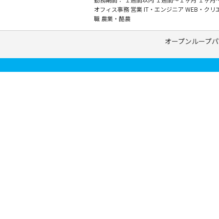
オフィス事務
営業
IT・エンジニア
WEB・クリ
職
農業・酪農
オープンループパ