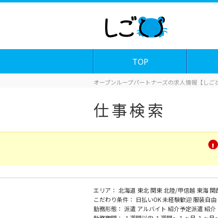
TOP
オープンループパートナーズの求人情報【しごと
仕事検索
エリア：
北海道
東北
関東
北陸/甲信越
東海
関
こだわり条件：
日払いOK
未経験歓迎
服装自由
勤務形態：
派遣
アルバイト
紹介予定派遣
紹介
勤務期間：
１週間以内
１週間～１ヶ月
１ヶ月