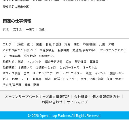
愛知県名古屋市中区
関連の仕事情報
東北
岩手県
一関市
派遣
エリア：
北海道
東北
関東
北陸/甲信越
東海
関西
中国/四国
九州
沖縄
こだわり条件：
日払いOK
未経験歓迎
服装自由
交通費/手当てあり
オープニングスタッ
フ
大量募集
学生歓迎
経験者のみ
勤務形態：
派遣
アルバイト
紹介予定派遣
紹介
契約社員
正社員
勤務期間：
１週間以内
１週間～１ヶ月
１ヶ月～３ヶ月
３ヶ月以上
オフィス事務
営業
IT・エンジニア
WEB・クリエイター
販売
イベント
接客・サー
ビス
飲食・フード
軽作業
製造
配送・ドライバー
医療・介護・福祉・保育・栄養士
その他/専門職
農業・酪農
オープンループパートナーズ求人情報TOP
会社概要
個人情報保護方針
お問い合わせ
サイトマップ
© 2026 Open Loop Partners All Rights Reserved.