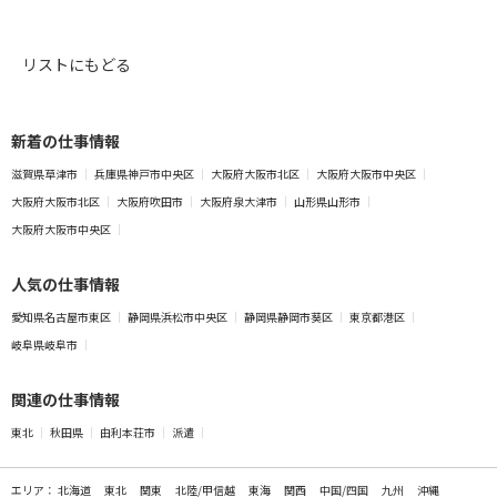
リストにもどる
新着の仕事情報
滋賀県草津市
兵庫県神戸市中央区
大阪府大阪市北区
大阪府大阪市中央区
大阪府大阪市北区
大阪府吹田市
大阪府泉大津市
山形県山形市
大阪府大阪市中央区
人気の仕事情報
愛知県名古屋市東区
静岡県浜松市中央区
静岡県静岡市葵区
東京都港区
岐阜県岐阜市
関連の仕事情報
東北
秋田県
由利本荘市
派遣
エリア：
北海道
東北
関東
北陸/甲信越
東海
関西
中国/四国
九州
沖縄