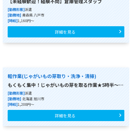
【未経験歓迎！経験不問】倉庫管理スタッフ
[勤務形態]
派遣
[勤務地]
青森県 八戸市
[時給]
1,160円～
詳細を見る
軽作業(じゃがいもの芽取り・洗浄・清掃)
もくもく集中！じゃがいもの芽を取る作業★5時半～…
[勤務形態]
派遣
[勤務地]
北海道 旭川市
[時給]
1,208円～
詳細を見る