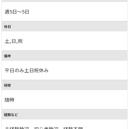
週5日～5日
休日
土,日,祝
備考
平日のみ土日祝休み
研修
随時
経験など