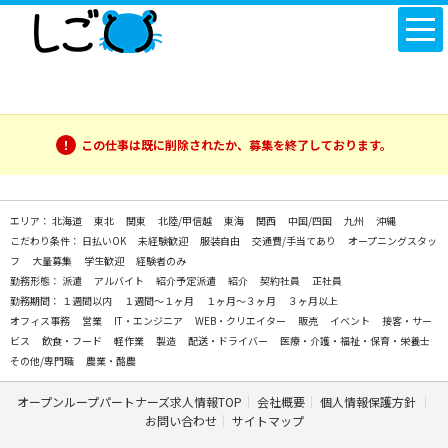
この仕事は既に削除されたか、募集を終了しております。
エリア：
北海道
東北
関東
北陸/甲信越
東海
関西
中国/四国
九州
沖縄
こだわり条件：
日払いOK
未経験歓迎
服装自由
交通費/手当てあり
オープニングスタッ
フ
大量募集
学生歓迎
経験者のみ
勤務形態：
派遣
アルバイト
紹介予定派遣
紹介
契約社員
正社員
勤務期間：
１週間以内
１週間～１ヶ月
１ヶ月～３ヶ月
３ヶ月以上
オフィス事務
営業
IT・エンジニア
WEB・クリエイター
販売
イベント
接客・サー
ビス
飲食・フード
軽作業
製造
配送・ドライバー
医療・介護・福祉・保育・栄養士
その他/専門職
農業・酪農
オープンループパートナーズ求人情報TOP
会社概要
個人情報保護方針
お問い合わせ
サイトマップ