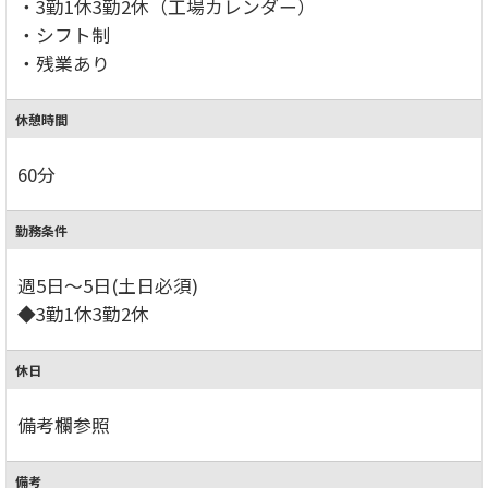
・3勤1休3勤2休（工場カレンダー）
・シフト制
・残業あり
休憩時間
60分
勤務条件
週5日～5日(土日必須)
◆3勤1休3勤2休
休日
備考欄参照
備考