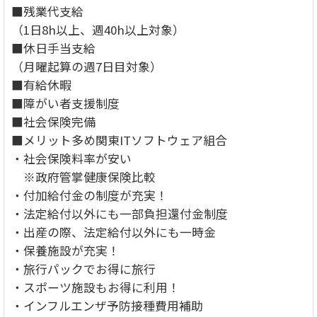
■残業代支給
（1日8h以上、週40h以上対象）
■休日手当支給
（月曜起算の週7日目対象）
■有給休暇
■障がい者支援制度
■社会保険完備
■メリット多め関東ITソフトウェア組合
・社会保険料率が安い
※政府管掌健康保険比較
・付加給付金の制度が充実！
・法定給付以外にも一部負担還付金制度
・出産の際、法定給付以外にも一時金
・保養施設が充実！
・旅行パックでお得に旅行
・スポーツ施設もお得に利用！
・インフルエンザ予防接種費用補助