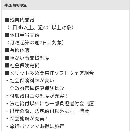
待遇/福利厚生
■残業代支給
（1日8h以上、週40h以上対象）
■休日手当支給
（月曜起算の週7日目対象）
■有給休暇
■障がい者支援制度
■社会保険完備
■メリット多め関東ITソフトウェア組合
・社会保険料率が安い
◇政府管掌健康保険比較
・付加給付金の制度が充実！
・法定給付以外にも一部負担還付金制度
・出産の際、法定給付以外にも一時金
・保養施設が充実！
・旅行パックでお得に旅行