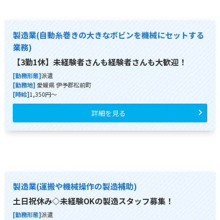
製造業(自動糸巻きの大きなボビンを機械にセットする
業務)
【3勤1休】未経験者さんも経験者さんも大歓迎！
[勤務形態]
派遣
[勤務地]
愛媛県 伊予郡松前町
[時給]
1,350円～
詳細を見る
製造業(運搬や機械操作の製造補助)
土日祝休み◇未経験OKの製造スタッフ募集！
[勤務形態]
派遣