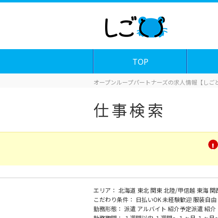
TOP
オープンループパートナーズの求人情報【しごと
仕事検索
エリア：
北海道
東北
関東
北陸/甲信越
東海
関
こだわり条件：
日払いOK
未経験歓迎
服装自由
勤務形態：
派遣
アルバイト
紹介予定派遣
紹介
勤務期間：
１週間以内
１週間～１ヶ月
１ヶ月