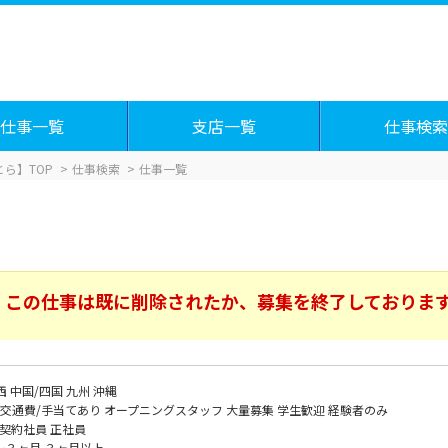
仕事一覧
支店一覧
仕事検索
ら】TOP
仕事検索
仕事一覧
この仕事は既に削除されたか、募集を終了しておりま
西
中国/四国
九州
沖縄
交通費/手当てあり
オープニングスタッフ
大量募集
学生歓迎
経験者のみ
契約社員
正社員
～３ヶ月
３ヶ月以上