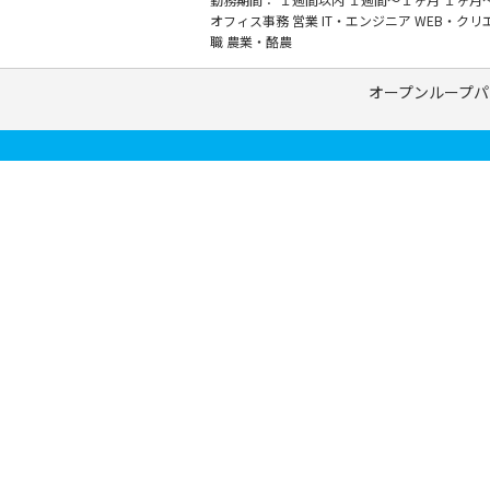
オフィス事務
営業
IT・エンジニア
WEB・クリ
職
農業・酪農
オープンループパ