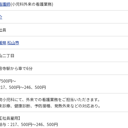
看護師
(小児科外来の看護業務)
介
社員
媛県
松山市
山二丁目
音寺駅から車で6分
7500円～
17、500円～246、500円
院小児科にて、外来での看護業務をご担当いただきます。
来診療、健康診断、予防接種、発熱外来などの対応あり。
正社員雇用】
給与：217、500円～246、500円