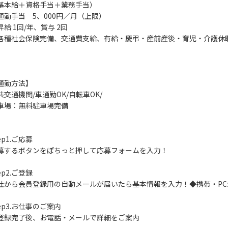
基本給＋資格手当＋業務手当）
通勤手当 5、000円／月（上限）
昇給 1回/年、賞与 2回
各種社会保険完備、交通費支給、有給・慶弔・産前産後・育児・介護休
通勤方法】
共交通機関/車通勤OK/自転車OK/
車場：無料駐車場完備
ep1.ご応募
募するボタンをぽちっと押して応募フォームを入力！
ep2.ご登録
社から会員登録用の自動メールが届いたら基本情報を入力！◆携帯・PC
tep3.お仕事のご案内
登録完了後、お電話・メールで詳細をご案内