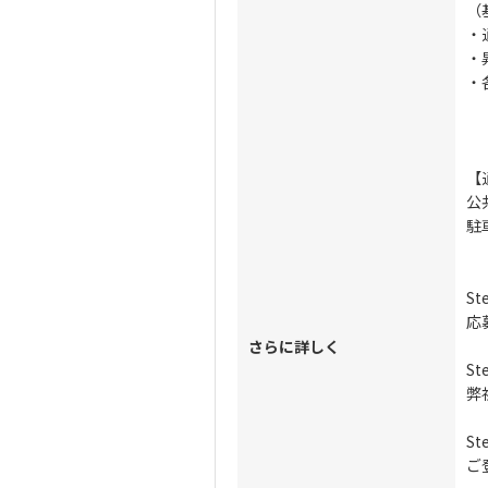
（
・
・
・
【
公
駐
St
応
さらに詳しく
St
弊
S
ご