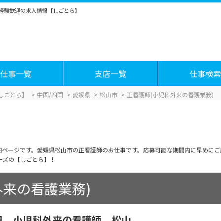
未経験歓迎の求人情報【しごとら】
仕事一覧
支店一覧
仕事検索
しごとら】
中国/四国
愛媛県
松山市
正看護師(小児科外来の看護業務)
詳細ページです。愛媛県松山市の正看護師のお仕事です。応募可能な期間内に早めに
ーズの【しごとら】！
外来の看護業務)
日 小児科外来の看護師 松山