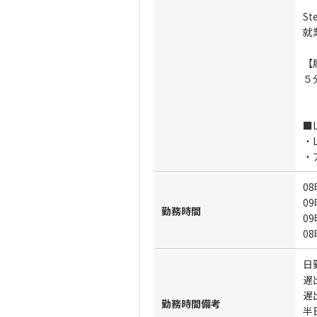
S
就
【
５
■
・L
・
08
09
勤務時間
09
08
日勤
遅出
遅出
勤務時間備考
半