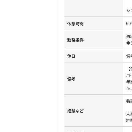
シ
60
休憩時間
週
勤務条件
◆
備
休日
【
月
備考
年
※
看
経験など
未
経