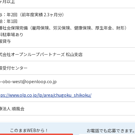
ヶ月以上
与：年2回（前年度実績 2.3ヶ月分）
給：年1回
種社会保険完備（雇用保険、労災保険、健康保険、厚生年金、財形）
料駐車場あり
服貸与
式会社オープンループパートナーズ 松山支店
募受付センター
p-obo-west@openloop.co.jp
tps://www.olp.co.jp/lp/area/chugoku_shikoku/
療法人 順風会
このままWEBから！
お電話でも応募できます