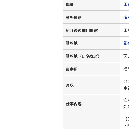
正
職種
紹
勤務形態
正
紹介後の雇用形態
愛
勤務地
天
勤務地（町名など）
福
最寄駅
21
月収
◆2
病
仕事内容
外
【
・