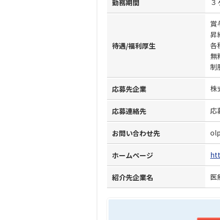
３
勤務期間
賞
昇
各
待遇/福利厚生
無
制
株
応募先企業
応
応募連絡先
ol
お問い合わせ先
ht
ホームページ
医
紹介先企業名