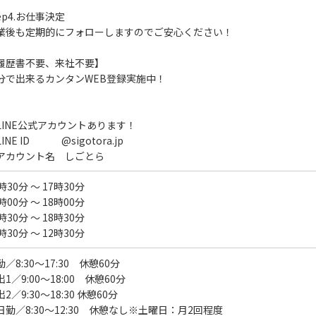
tep4.お仕事決定
業後も定期的にフォローしますのでご安心ください！
履歴書不要、来社不要】
分で出来るカンタンWEB登録実施中！
LINE公式アカウントあります！
INE ID @sigotora.jp
アカウント名 しごとら
時30分 ～ 17時30分
時00分 ～ 18時00分
時30分 ～ 18時30分
時30分 ～ 12時30分
／8:30～17:30 休憩60分
1／9:00～18:00 休憩60分
2／9:30～18:30 休憩60分
日勤／8:30～12:30 休憩なし※土曜日：月2回程度