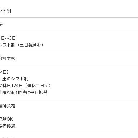
フト制
分
5日～5日
シフト制（土日祝含む）
考欄参照
休日】
～土のシフト制
間休日124日（週休二日制）
土曜AM出勤時は平日振替
護師資格
経験OK
験者優遇