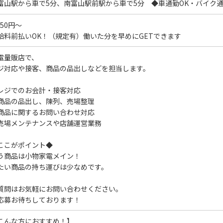
富山駅から車で5分、南富山駅前駅から車で5分 ◆車通勤OK・バイク通
450円～
給料前払いOK！（規定有）働いた分を早めにGETできます
電量販店で、
ジ対応や接客、商品の品出しなどを担当します。
レジでのお会計・接客対応
商品の品出し、陳列、売場整理
商品に関するお問い合わせ対応
売場メンテナンスや店舗運営業務
ここがポイント◆
う商品は小物家電メイン！
たい商品の持ち運びは少なめです。
質問はお気軽にお問い合わせください。
応募お待ちしております！
こんな方におすすめ！】