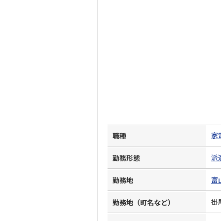
家
職種
派
勤務形態
富
勤務地
掛
勤務地（町名など）