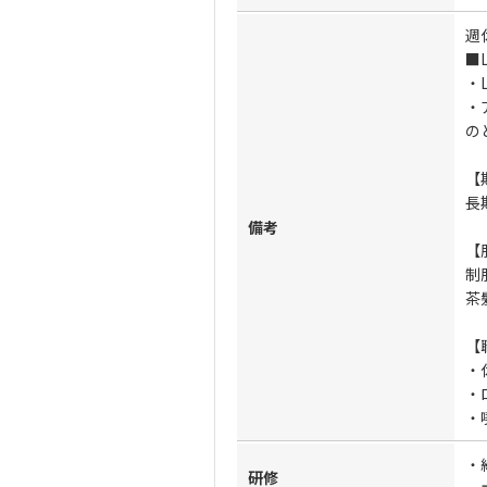
週
■
・L
・
の
【
長
備考
【
制
茶
【
・
・
・
・
研修