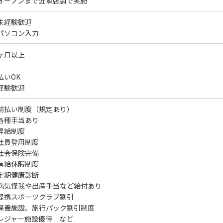
オープンまで近隣店舗で実施
未経験歓迎
パソコン入力
ヶ月以上
払いOK
経験歓迎
前払い制度（規定あり）
各種手当あり
昇給制度
社員登用制度
社会保険完備
有給休暇制度
定期健康診断
病気怪我や出産手当など給付あり
提携スポーツクラブ割引
保養施設、旅行パック割引制度
レジャー施設優待 など