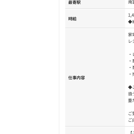
南
最寄駅
1,
時給
◆
家
レ
・
・
・
・
仕事内容
◆
扱
重
ご
ご
【