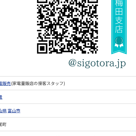
電販売
(家電量販店の接客スタッフ)
遣
山県
富山市
尾町