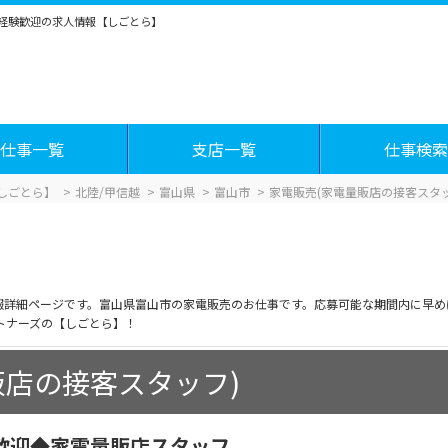
未経験歓迎の求人情報【しごとら】
仕事一覧
支店一覧
仕事検索
しごとら】
北陸/甲信越
富山県
富山市
家電販売(家電量販店の接客スタッ
情報詳細ページです。富山県富山市の家電販売のお仕事です。応募可能な期間内に早
トナーズの【しごとら】！
販店の接客スタッフ)
歓迎◆家電量販店スタッフ