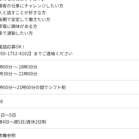
接客の仕事にチャレンジしたい方
人と話すことが好きな方
長期で安定して働きたい方
家電に興味がある方
車で通勤したい方
電話応募OK！
050-1752-4102】までご連絡ください
時00分 ～ 18時30分
時30分 ～ 21時00分
0時00分～21時00分の間でシフト制
分
4日～5日
週4日～週5日/週休2日制
考欄参照