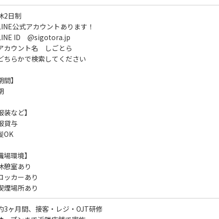
休2日制
LINE公式アカウントあります！
INE ID @sigotora.jp
アカウント名 しごとら
どちらかで検索してください
期間】
期
服装など】
服貸与
髪OK
職場環境】
休憩室あり
ロッカーあり
喫煙場所あり
約3ヶ月間、接客・レジ・OJT研修