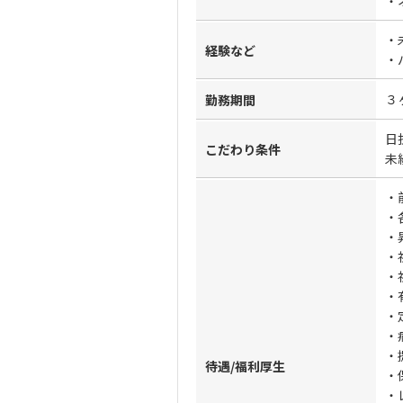
・
・
経験など
・
３
勤務期間
日
こだわり条件
未
・
・
・
・
・
・
・
・
・
待遇/福利厚生
・
・