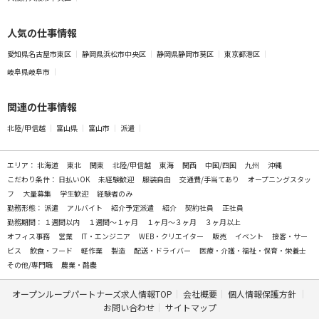
人気の仕事情報
愛知県名古屋市東区
静岡県浜松市中央区
静岡県静岡市葵区
東京都港区
岐阜県岐阜市
関連の仕事情報
北陸/甲信越
富山県
富山市
派遣
エリア：
北海道
東北
関東
北陸/甲信越
東海
関西
中国/四国
九州
沖縄
こだわり条件：
日払いOK
未経験歓迎
服装自由
交通費/手当てあり
オープニングスタッ
フ
大量募集
学生歓迎
経験者のみ
勤務形態：
派遣
アルバイト
紹介予定派遣
紹介
契約社員
正社員
勤務期間：
１週間以内
１週間～１ヶ月
１ヶ月～３ヶ月
３ヶ月以上
オフィス事務
営業
IT・エンジニア
WEB・クリエイター
販売
イベント
接客・サー
ビス
飲食・フード
軽作業
製造
配送・ドライバー
医療・介護・福祉・保育・栄養士
その他/専門職
農業・酪農
オープンループパートナーズ求人情報TOP
会社概要
個人情報保護方針
お問い合わせ
サイトマップ