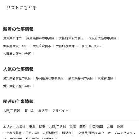
リストにもどる
新着の仕事情報
滋賀県草津市
兵庫県神戸市中央区
大阪府大阪市北区
大阪府大阪市中央区
大阪府大阪市北区
大阪府吹田市
大阪府泉大津市
山形県山形市
大阪府大阪市中央区
人気の仕事情報
愛知県名古屋市東区
静岡県浜松市中央区
静岡県静岡市葵区
東京都港区
愛知県名古屋市中区
関連の仕事情報
北陸/甲信越
石川県
金沢市
アルバイト
エリア：
北海道
東北
関東
北陸/甲信越
東海
関西
中国/四国
九州
沖縄
こだわり条件：
日払いOK
未経験歓迎
服装自由
交通費/手当てあり
オープニングスタッ
フ
大量募集
学生歓迎
経験者のみ