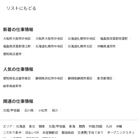
リストにもどる
新着の仕事情報
大阪府大阪市中央区
大阪府大阪市中央区
北海道札幌市中央区
福島県双葉郡双葉町
福島県双葉郡浪江町
北海道札幌市中央区
北海道札幌市北区
沖縄県浦添市
愛知県日進市
人気の仕事情報
愛知県名古屋市東区
静岡県浜松市中央区
静岡県静岡市葵区
東京都港区
岐阜県岐阜市
関連の仕事情報
北陸/甲信越
石川県
小松市
紹介
エリア：
北海道
東北
関東
北陸/甲信越
東海
関西
中国/四国
九州
沖縄
こだわり条件：
日払いOK
未経験歓迎
服装自由
交通費/手当てあり
オープニングスタッ