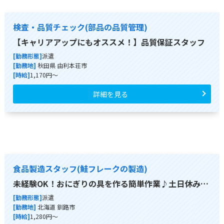
検査・品質チェック(部品の品質管理)
【キャリアアップにもオススメ！】品質保証スタッフ
[勤務形態]
派遣
[勤務地]
秋田県 由利本荘市
[時給]
1,170円～
詳細を見る
食品製造スタッフ(鮭フレークの製造)
未経験OK！おにぎりの具を作る簡単作業♪土日休み…
[勤務形態]
派遣
[勤務地]
北海道 釧路市
[時給]
1,280円～