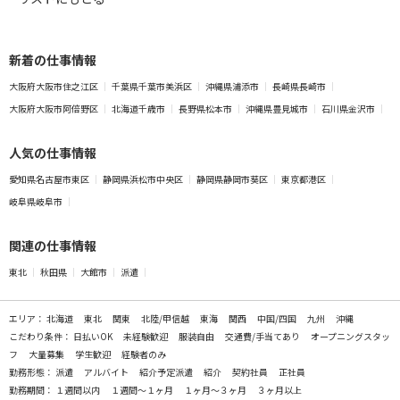
新着の仕事情報
大阪府大阪市住之江区
千葉県千葉市美浜区
沖縄県浦添市
長崎県長崎市
大阪府大阪市阿倍野区
北海道千歳市
長野県松本市
沖縄県豊見城市
石川県金沢市
人気の仕事情報
愛知県名古屋市東区
静岡県浜松市中央区
静岡県静岡市葵区
東京都港区
岐阜県岐阜市
関連の仕事情報
東北
秋田県
大館市
派遣
エリア：
北海道
東北
関東
北陸/甲信越
東海
関西
中国/四国
九州
沖縄
こだわり条件：
日払いOK
未経験歓迎
服装自由
交通費/手当てあり
オープニングスタッ
フ
大量募集
学生歓迎
経験者のみ
勤務形態：
派遣
アルバイト
紹介予定派遣
紹介
契約社員
正社員
勤務期間：
１週間以内
１週間～１ヶ月
１ヶ月～３ヶ月
３ヶ月以上