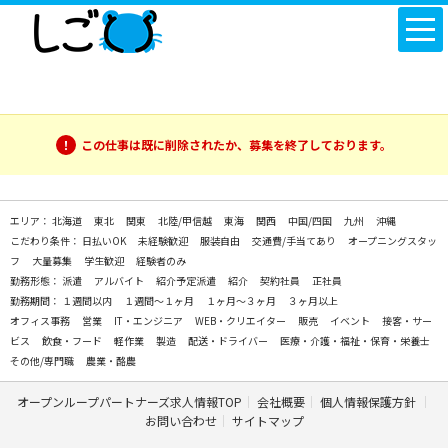
この仕事は既に削除されたか、募集を終了しております。
エリア：
北海道
東北
関東
北陸/甲信越
東海
関西
中国/四国
九州
沖縄
こだわり条件：
日払いOK
未経験歓迎
服装自由
交通費/手当てあり
オープニングスタッ
フ
大量募集
学生歓迎
経験者のみ
勤務形態：
派遣
アルバイト
紹介予定派遣
紹介
契約社員
正社員
勤務期間：
１週間以内
１週間～１ヶ月
１ヶ月～３ヶ月
３ヶ月以上
オフィス事務
営業
IT・エンジニア
WEB・クリエイター
販売
イベント
接客・サー
ビス
飲食・フード
軽作業
製造
配送・ドライバー
医療・介護・福祉・保育・栄養士
その他/専門職
農業・酪農
オープンループパートナーズ求人情報TOP
会社概要
個人情報保護方針
お問い合わせ
サイトマップ