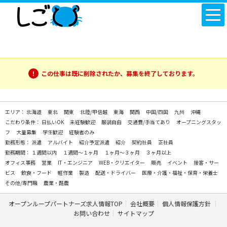
この仕事は既に削除されたか、募集を終了しております。
エリア：
北海道
東北
関東
北陸/甲信越
東海
関西
中国/四国
九州
沖縄
こだわり条件：
日払いOK
未経験歓迎
服装自由
交通費/手当てあり
オープニングスタッ
フ
大量募集
学生歓迎
経験者のみ
勤務形態：
派遣
アルバイト
紹介予定派遣
紹介
契約社員
正社員
勤務期間：
１週間以内
１週間～１ヶ月
１ヶ月～３ヶ月
３ヶ月以上
オフィス事務
営業
IT・エンジニア
WEB・クリエイター
販売
イベント
接客・サー
ビス
飲食・フード
軽作業
製造
配送・ドライバー
医療・介護・福祉・保育・栄養士
その他/専門職
農業・酪農
オープンループパートナーズ求人情報TOP
会社概要
個人情報保護方針
お問い合わせ
サイトマップ