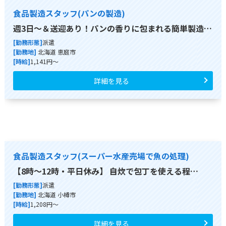
食品製造スタッフ(パンの製造)
週3日～＆送迎あり！パンの香りに包まれる簡単製造…
[勤務形態]
派遣
[勤務地]
北海道 恵庭市
[時給]
1,141円～
詳細を見る
食品製造スタッフ(スーパー水産売場で魚の処理)
【8時～12時・平日休み】 自炊で包丁を使える程…
[勤務形態]
派遣
[勤務地]
北海道 小樽市
[時給]
1,208円～
詳細を見る