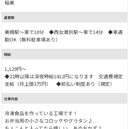
稲美
最寄駅
美幌駅～車で10分 ◆西女満別駅～車で14分 ◆車通
勤OK（無料駐車場あり）
時給
1,129円～
◆22時以降は深夜時給1412円になります 交通費規定
支給（月上限3万円） ◆前払い制度あり（規定）
仕事内容
冷凍食品を作っている工場です！
お弁当用の小さなコロッケやグラタン♪
ちょこんと入ってたら嬉しい、あのおかず♪