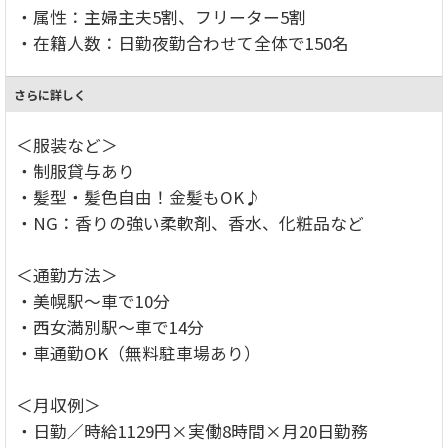
・属性：主婦主夫5割、フリーター5割
・在籍人数：日勤夜勤合わせて全体で150名
さらに詳しく
＜服装など＞
・制服貸与あり
・髪型・髪色自由！金髪もOK♪
・NG：香りの強い柔軟剤、香水、化粧品など
＜通勤方法＞
・美幌駅～車で10分
・西女満別駅～車で14分
・車通勤OK（無料駐車場あり）
＜月収例＞
・日勤／時給1129円×実働8時間×月20日勤務