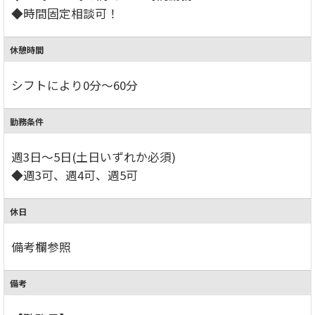
◆時間固定相談可！
休憩時間
シフトにより0分～60分
勤務条件
週3日～5日(土日いずれか必須)
◆週3可、週4可、週5可
休日
備考欄参照
備考