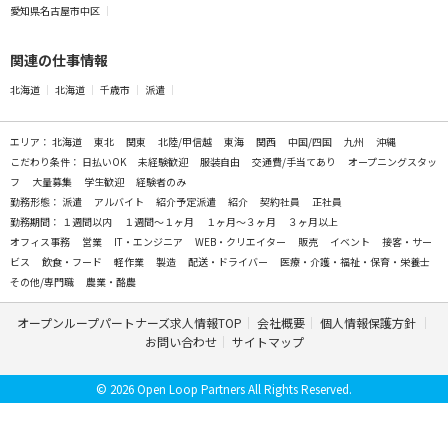
愛知県名古屋市中区
関連の仕事情報
北海道
北海道
千歳市
派遣
エリア：
北海道
東北
関東
北陸/甲信越
東海
関西
中国/四国
九州
沖縄
こだわり条件：
日払いOK
未経験歓迎
服装自由
交通費/手当てあり
オープニングスタッ
フ
大量募集
学生歓迎
経験者のみ
勤務形態：
派遣
アルバイト
紹介予定派遣
紹介
契約社員
正社員
勤務期間：
１週間以内
１週間～１ヶ月
１ヶ月～３ヶ月
３ヶ月以上
オフィス事務
営業
IT・エンジニア
WEB・クリエイター
販売
イベント
接客・サー
ビス
飲食・フード
軽作業
製造
配送・ドライバー
医療・介護・福祉・保育・栄養士
その他/専門職
農業・酪農
オープンループパートナーズ求人情報TOP
会社概要
個人情報保護方針
お問い合わせ
サイトマップ
© 2026 Open Loop Partners All Rights Reserved.