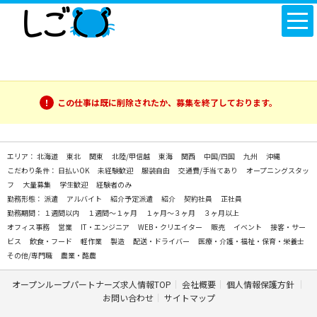
この仕事は既に削除されたか、募集を終了しております。
エリア：
北海道
東北
関東
北陸/甲信越
東海
関西
中国/四国
九州
沖縄
こだわり条件：
日払いOK
未経験歓迎
服装自由
交通費/手当てあり
オープニングスタッ
フ
大量募集
学生歓迎
経験者のみ
勤務形態：
派遣
アルバイト
紹介予定派遣
紹介
契約社員
正社員
勤務期間：
１週間以内
１週間～１ヶ月
１ヶ月～３ヶ月
３ヶ月以上
オフィス事務
営業
IT・エンジニア
WEB・クリエイター
販売
イベント
接客・サー
ビス
飲食・フード
軽作業
製造
配送・ドライバー
医療・介護・福祉・保育・栄養士
その他/専門職
農業・酪農
オープンループパートナーズ求人情報TOP
会社概要
個人情報保護方針
お問い合わせ
サイトマップ