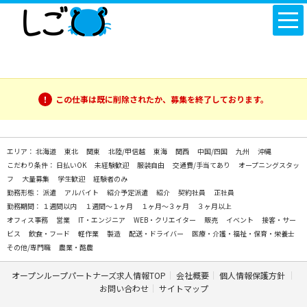
この仕事は既に削除されたか、募集を終了しております。
エリア：
北海道
東北
関東
北陸/甲信越
東海
関西
中国/四国
九州
沖縄
こだわり条件：
日払いOK
未経験歓迎
服装自由
交通費/手当てあり
オープニングスタッ
フ
大量募集
学生歓迎
経験者のみ
勤務形態：
派遣
アルバイト
紹介予定派遣
紹介
契約社員
正社員
勤務期間：
１週間以内
１週間～１ヶ月
１ヶ月～３ヶ月
３ヶ月以上
オフィス事務
営業
IT・エンジニア
WEB・クリエイター
販売
イベント
接客・サー
ビス
飲食・フード
軽作業
製造
配送・ドライバー
医療・介護・福祉・保育・栄養士
その他/専門職
農業・酪農
オープンループパートナーズ求人情報TOP
会社概要
個人情報保護方針
お問い合わせ
サイトマップ