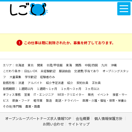
この仕事は既に削除されたか、募集を終了しております。
エリア：
北海道
東北
関東
北陸/甲信越
東海
関西
中国/四国
九州
沖縄
こだわり条件：
日払いOK
未経験歓迎
服装自由
交通費/手当てあり
オープニングスタッ
フ
大量募集
学生歓迎
経験者のみ
勤務形態：
派遣
アルバイト
紹介予定派遣
紹介
契約社員
正社員
勤務期間：
１週間以内
１週間～１ヶ月
１ヶ月～３ヶ月
３ヶ月以上
オフィス事務
営業
IT・エンジニア
WEB・クリエイター
販売
イベント
接客・サー
ビス
飲食・フード
軽作業
製造
配送・ドライバー
医療・介護・福祉・保育・栄養士
その他/専門職
農業・酪農
オープンループパートナーズ求人情報TOP
会社概要
個人情報保護方針
お問い合わせ
サイトマップ