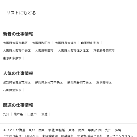
リストにもどる
新着の仕事情報
大阪府大阪市北区
大阪府吹田市
大阪府泉大津市
山形県山形市
大阪府大阪市中央区
大阪府吹田市
大阪府大阪市住之江区
京都府長岡京市
東京都多摩市
人気の仕事情報
愛知県名古屋市東区
静岡県浜松市中央区
静岡県静岡市葵区
東京都港区
石川県金沢市
関連の仕事情報
九州
熊本県
山鹿市
派遣
エリア：
北海道
東北
関東
北陸/甲信越
東海
関西
中国/四国
九州
沖縄
こだわり条件：
日払いOK
未経験歓迎
服装自由
交通費/手当てあり
オープニングスタッ