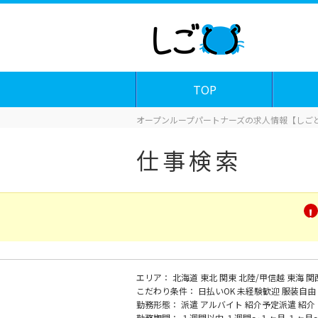
TOP
オープンループパートナーズの求人情報【しごと
仕事検索
エリア：
北海道
東北
関東
北陸/甲信越
東海
関
こだわり条件：
日払いOK
未経験歓迎
服装自由
勤務形態：
派遣
アルバイト
紹介予定派遣
紹介
勤務期間：
１週間以内
１週間～１ヶ月
１ヶ月