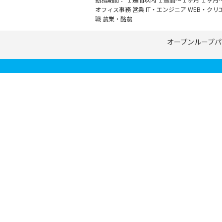
オフィス事務
営業
IT・エンジニア
WEB・クリ
職
農業・酪農
オープンループパ