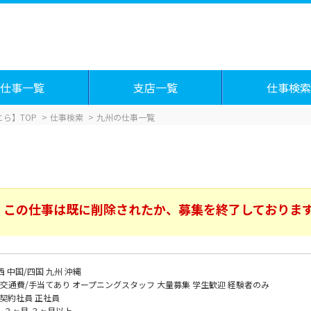
仕事一覧
支店一覧
仕事検索
ら】TOP
仕事検索
九州の仕事一覧
この仕事は既に削除されたか、募集を終了しておりま
西
中国/四国
九州
沖縄
交通費/手当てあり
オープニングスタッフ
大量募集
学生歓迎
経験者のみ
契約社員
正社員
～３ヶ月
３ヶ月以上