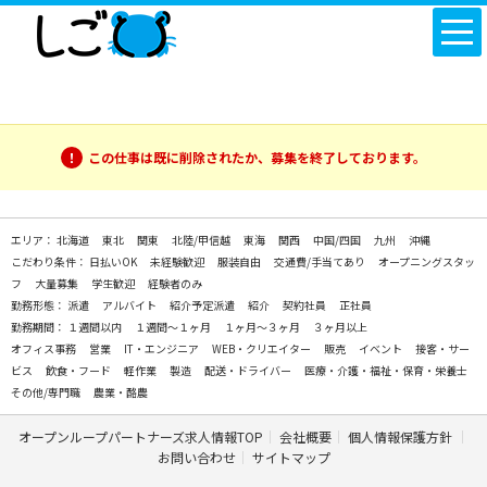
この仕事は既に削除されたか、募集を終了しております。
エリア：
北海道
東北
関東
北陸/甲信越
東海
関西
中国/四国
九州
沖縄
こだわり条件：
日払いOK
未経験歓迎
服装自由
交通費/手当てあり
オープニングスタッ
フ
大量募集
学生歓迎
経験者のみ
勤務形態：
派遣
アルバイト
紹介予定派遣
紹介
契約社員
正社員
勤務期間：
１週間以内
１週間～１ヶ月
１ヶ月～３ヶ月
３ヶ月以上
オフィス事務
営業
IT・エンジニア
WEB・クリエイター
販売
イベント
接客・サー
ビス
飲食・フード
軽作業
製造
配送・ドライバー
医療・介護・福祉・保育・栄養士
その他/専門職
農業・酪農
オープンループパートナーズ求人情報TOP
会社概要
個人情報保護方針
お問い合わせ
サイトマップ