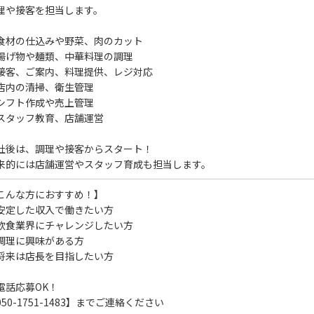
理や接客を担当します。
食材の仕込みや野菜、肉のカット
揚げ物や麺類、中華料理の調理
接客、ご案内、料理提供、レジ対応
店内の清掃、衛生管理
シフト作成や売上管理
スタッフ教育、店舗運営
社後は、調理や接客からスタート！
来的には店舗運営やスタッフ育成も担当します。
こんな方におすすめ！】
安定した収入で働きたい方
飲食業界にチャレンジしたい方
調理に興味がある方
将来は店長を目指したい方
電話応募OK！
050-1751-1483】までご連絡ください