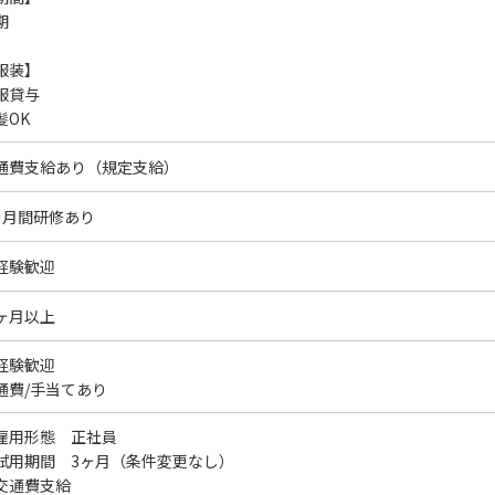
期
服装】
服貸与
髪OK
通費支給あり（規定支給）
ヶ月間研修あり
経験歓迎
ヶ月以上
経験歓迎
通費/手当てあり
雇用形態 正社員
試用期間 3ヶ月（条件変更なし）
交通費支給