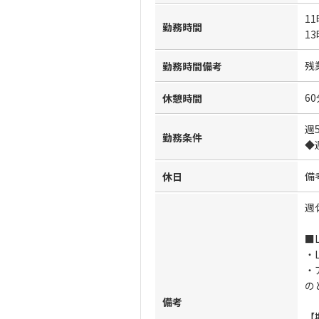
11
勤務時間
13
残
勤務時間備考
60
休憩時間
週
勤務条件
◆
備
休日
週
■
・L
・
の
備考
【