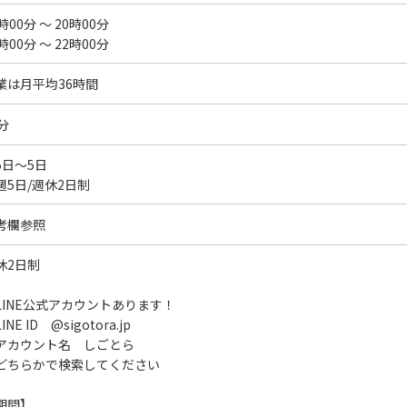
時00分 ～ 20時00分
時00分 ～ 22時00分
業は月平均36時間
分
5日～5日
週5日/週休2日制
考欄参照
休2日制
LINE公式アカウントあります！
INE ID @sigotora.jp
アカウント名 しごとら
どちらかで検索してください
期間】