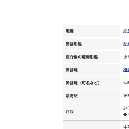
飲
職種
紹
勤務形態
正
紹介後の雇用形態
和
勤務地
延
勤務地（町名など）
東
最寄駅
24
月収
◆
中