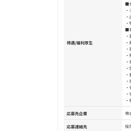
■
・
・
・
■
・
・
待遇/福利厚生
・
・
・
・
・
・
・
・
・
株
応募先企業
採
応募連絡先