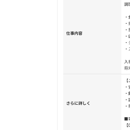
調
・
・
・
仕事内容
・
・
・
入
将
【
・
・
・
さらに詳しく
・
■
【