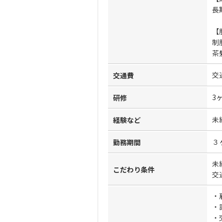
長
【
制
茶
交
交通費
3
研修
未
経験など
３
勤務期間
未
こだわり条件
交
・
・
・