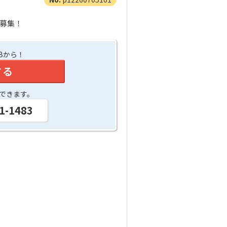
員募集！
Bから！
する
できます。
1-1483