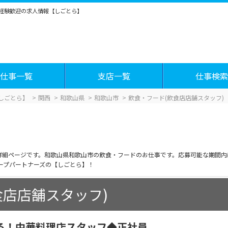
未経験歓迎の求人情報【しごとら】
仕事一覧
支店一覧
仕事検索
しごとら】
関西
和歌山県
和歌山市
飲食・フード(飲食店店舗スタッフ)
報詳細ページです。和歌山県和歌山市の飲食・フードのお仕事です。応募可能な期間
ープパートナーズの【しごとら】！
食店店舗スタッフ)
る！中華料理店スタッフ◆正社員