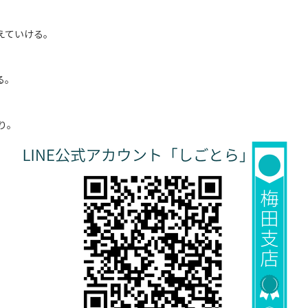
えていける。
る。
り。