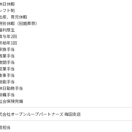
休日休暇
シフト制
出産、育児休暇
特別休暇（冠婚葬祭）
福利厚生
賞与年2回
昇給年1回
家族手当
残業手当
夜間手当
営業手当
食事手当
技能手当
休日勤務手当
役職手当
社会保険完備
式会社オープンループパートナーズ 梅田支店
用担当