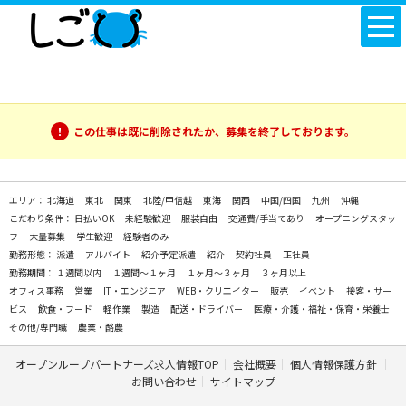
この仕事は既に削除されたか、募集を終了しております。
エリア：
北海道
東北
関東
北陸/甲信越
東海
関西
中国/四国
九州
沖縄
こだわり条件：
日払いOK
未経験歓迎
服装自由
交通費/手当てあり
オープニングスタッ
フ
大量募集
学生歓迎
経験者のみ
勤務形態：
派遣
アルバイト
紹介予定派遣
紹介
契約社員
正社員
勤務期間：
１週間以内
１週間～１ヶ月
１ヶ月～３ヶ月
３ヶ月以上
オフィス事務
営業
IT・エンジニア
WEB・クリエイター
販売
イベント
接客・サー
ビス
飲食・フード
軽作業
製造
配送・ドライバー
医療・介護・福祉・保育・栄養士
その他/専門職
農業・酪農
オープンループパートナーズ求人情報TOP
会社概要
個人情報保護方針
お問い合わせ
サイトマップ