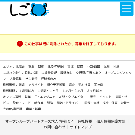
この仕事は既に削除されたか、募集を終了しております。
エリア：
北海道
東北
関東
北陸/甲信越
東海
関西
中国/四国
九州
沖縄
こだわり条件：
日払いOK
未経験歓迎
服装自由
交通費/手当てあり
オープニングスタッ
フ
大量募集
学生歓迎
経験者のみ
勤務形態：
派遣
アルバイト
紹介予定派遣
紹介
契約社員
正社員
勤務期間：
１週間以内
１週間～１ヶ月
１ヶ月～３ヶ月
３ヶ月以上
オフィス事務
営業
IT・エンジニア
WEB・クリエイター
販売
イベント
接客・サー
ビス
飲食・フード
軽作業
製造
配送・ドライバー
医療・介護・福祉・保育・栄養士
その他/専門職
農業・酪農
オープンループパートナーズ求人情報TOP
会社概要
個人情報保護方針
お問い合わせ
サイトマップ