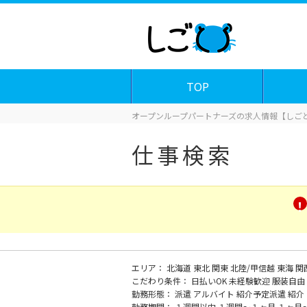
TOP
オープンループパートナーズの求人情報【しごと
仕事検索
エリア：
北海道
東北
関東
北陸/甲信越
東海
関
こだわり条件：
日払いOK
未経験歓迎
服装自由
勤務形態：
派遣
アルバイト
紹介予定派遣
紹介
勤務期間：
１週間以内
１週間～１ヶ月
１ヶ月