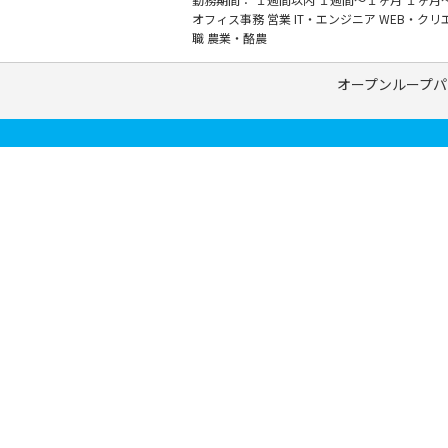
オフィス事務
営業
IT・エンジニア
WEB・クリ
職
農業・酪農
オープンループパ