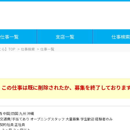
仕事一覧
支店一覧
仕事検索
ら】TOP
仕事検索
仕事一覧
この仕事は既に削除されたか、募集を終了しておりま
西
中国/四国
九州
沖縄
交通費/手当てあり
オープニングスタッフ
大量募集
学生歓迎
経験者のみ
契約社員
正社員
～３ヶ月
３ヶ月以上