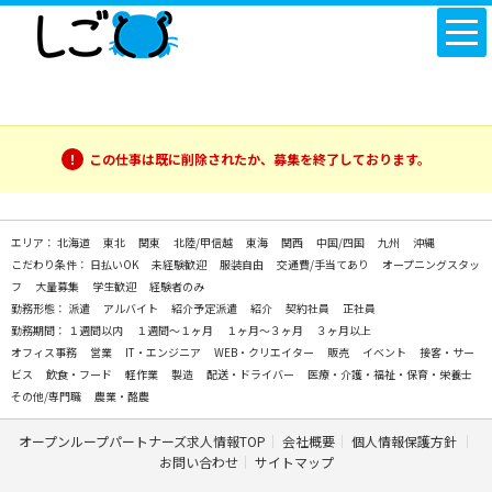
この仕事は既に削除されたか、募集を終了しております。
エリア：
北海道
東北
関東
北陸/甲信越
東海
関西
中国/四国
九州
沖縄
こだわり条件：
日払いOK
未経験歓迎
服装自由
交通費/手当てあり
オープニングスタッ
フ
大量募集
学生歓迎
経験者のみ
勤務形態：
派遣
アルバイト
紹介予定派遣
紹介
契約社員
正社員
勤務期間：
１週間以内
１週間～１ヶ月
１ヶ月～３ヶ月
３ヶ月以上
オフィス事務
営業
IT・エンジニア
WEB・クリエイター
販売
イベント
接客・サー
ビス
飲食・フード
軽作業
製造
配送・ドライバー
医療・介護・福祉・保育・栄養士
その他/専門職
農業・酪農
オープンループパートナーズ求人情報TOP
会社概要
個人情報保護方針
お問い合わせ
サイトマップ