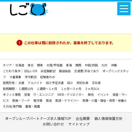
この仕事は既に削除されたか、募集を終了しております。
エリア：
北海道
東北
関東
北陸/甲信越
東海
関西
中国/四国
九州
沖縄
こだわり条件：
日払いOK
未経験歓迎
服装自由
交通費/手当てあり
オープニングスタッ
フ
大量募集
学生歓迎
経験者のみ
勤務形態：
派遣
アルバイト
紹介予定派遣
紹介
契約社員
正社員
勤務期間：
１週間以内
１週間～１ヶ月
１ヶ月～３ヶ月
３ヶ月以上
オフィス事務
営業
IT・エンジニア
WEB・クリエイター
販売
イベント
接客・サー
ビス
飲食・フード
軽作業
製造
配送・ドライバー
医療・介護・福祉・保育・栄養士
その他/専門職
農業・酪農
オープンループパートナーズ求人情報TOP
会社概要
個人情報保護方針
お問い合わせ
サイトマップ