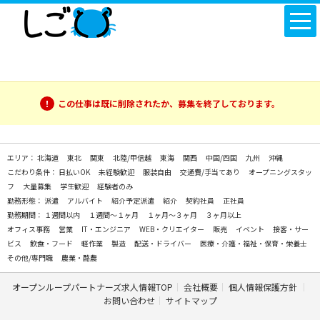
この仕事は既に削除されたか、募集を終了しております。
エリア：
北海道
東北
関東
北陸/甲信越
東海
関西
中国/四国
九州
沖縄
こだわり条件：
日払いOK
未経験歓迎
服装自由
交通費/手当てあり
オープニングスタッ
フ
大量募集
学生歓迎
経験者のみ
勤務形態：
派遣
アルバイト
紹介予定派遣
紹介
契約社員
正社員
勤務期間：
１週間以内
１週間～１ヶ月
１ヶ月～３ヶ月
３ヶ月以上
オフィス事務
営業
IT・エンジニア
WEB・クリエイター
販売
イベント
接客・サー
ビス
飲食・フード
軽作業
製造
配送・ドライバー
医療・介護・福祉・保育・栄養士
その他/専門職
農業・酪農
オープンループパートナーズ求人情報TOP
会社概要
個人情報保護方針
お問い合わせ
サイトマップ