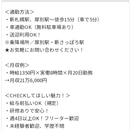
＜通勤方法＞
・新札幌駅、厚別駅～徒歩15分（車で5分）
・車通勤OK（無料駐車場あり）
・送迎利用OK！
※乗降場所／厚別駅・新さっぽろ駅
★お気軽にお問い合わせください！
＜月収例＞
・時給1350円×実働8時間×月20日勤務
→月収21万6,000円
＜CHECKしてほしい魅力！＞
・給与前払いOK（規定）
・研修ありで安心！
・週4日以上OK！フリーター歓迎
・未経験者歓迎、学歴不問