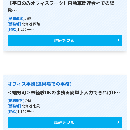
【平日のみオフィスワーク】自動車関連会社での総
務…
[勤務形態]
派遣
[勤務地]
北海道 函館市
[時給]
1,250円～
詳細を見る
オフィス事務(選果場での事務)
＜端野町＞未経験OKの事務★簡単♪入力できればO…
[勤務形態]
派遣
[勤務地]
北海道 北見市
[時給]
1,150円～
詳細を見る