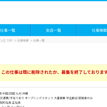
仕事一覧
支店一覧
仕事検索
ら】TOP
仕事検索
仕事一覧
この仕事は既に削除されたか、募集を終了しておりま
西
中国/四国
九州
沖縄
交通費/手当てあり
オープニングスタッフ
大量募集
学生歓迎
経験者のみ
契約社員
正社員
～３ヶ月
３ヶ月以上