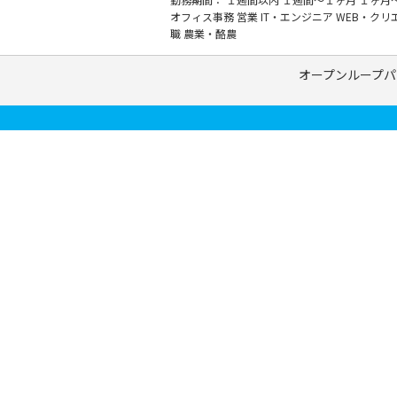
オフィス事務
営業
IT・エンジニア
WEB・クリ
職
農業・酪農
オープンループパ