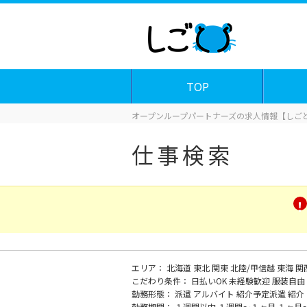
TOP
オープンループパートナーズの求人情報【しごと
仕事検索
エリア：
北海道
東北
関東
北陸/甲信越
東海
関
こだわり条件：
日払いOK
未経験歓迎
服装自由
勤務形態：
派遣
アルバイト
紹介予定派遣
紹介
勤務期間：
１週間以内
１週間～１ヶ月
１ヶ月