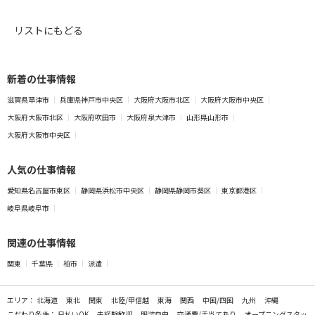
リストにもどる
新着の仕事情報
滋賀県草津市
兵庫県神戸市中央区
大阪府大阪市北区
大阪府大阪市中央区
大阪府大阪市北区
大阪府吹田市
大阪府泉大津市
山形県山形市
大阪府大阪市中央区
人気の仕事情報
愛知県名古屋市東区
静岡県浜松市中央区
静岡県静岡市葵区
東京都港区
岐阜県岐阜市
関連の仕事情報
関東
千葉県
柏市
派遣
エリア：
北海道
東北
関東
北陸/甲信越
東海
関西
中国/四国
九州
沖縄
こだわり条件：
日払いOK
未経験歓迎
服装自由
交通費/手当てあり
オープニングスタッ