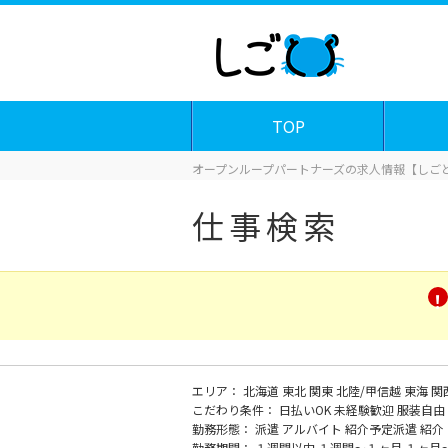
TOP
オープンループパートナーズの求人情報【しごと
仕事検索
エリア：
北海道
東北
関東
北陸/甲信越
東海
関
こだわり条件：
日払いOK
未経験歓迎
服装自由
勤務形態：
派遣
アルバイト
紹介予定派遣
紹介
勤務期間：
１週間以内
１週間～１ヶ月
１ヶ月