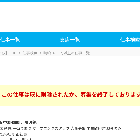
仕事一覧
支店一覧
仕事検索
ら】TOP
仕事検索
時給1600円以上の仕事一覧
この仕事は既に削除されたか、募集を終了しておりま
西
中国/四国
九州
沖縄
交通費/手当てあり
オープニングスタッフ
大量募集
学生歓迎
経験者のみ
契約社員
正社員
～３ヶ月
３ヶ月以上