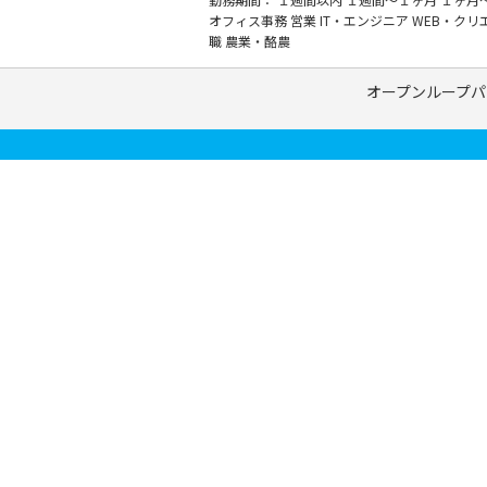
オフィス事務
営業
IT・エンジニア
WEB・クリ
職
農業・酪農
オープンループパ