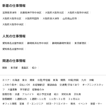
新着の仕事情報
滋賀県草津市
兵庫県神戸市中央区
大阪府大阪市北区
大阪府大阪市中央区
大阪府大阪市北区
大阪府吹田市
大阪府泉大津市
山形県山形市
大阪府大阪市中央区
人気の仕事情報
愛知県名古屋市東区
静岡県浜松市中央区
静岡県静岡市葵区
東京都港区
愛知県名古屋市中区
関連の仕事情報
関東
東京都
豊島区
紹介
エリア：
北海道
東北
関東
北陸/甲信越
東海
関西
中国/四国
九州
沖縄
こだわり条件：
日払いOK
未経験歓迎
服装自由
交通費/手当てあり
オープニングスタッ
フ
大量募集
学生歓迎
経験者のみ
勤務形態：
派遣
アルバイト
紹介予定派遣
紹介
契約社員
正社員
勤務期間：
１週間以内
１週間～１ヶ月
１ヶ月～３ヶ月
３ヶ月以上
オフィス事務
営業
IT・エンジニア
WEB・クリエイター
販売
イベント
接客・サー