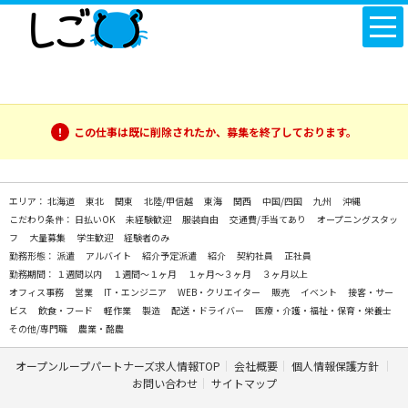
この仕事は既に削除されたか、募集を終了しております。
エリア：
北海道
東北
関東
北陸/甲信越
東海
関西
中国/四国
九州
沖縄
こだわり条件：
日払いOK
未経験歓迎
服装自由
交通費/手当てあり
オープニングスタッ
フ
大量募集
学生歓迎
経験者のみ
勤務形態：
派遣
アルバイト
紹介予定派遣
紹介
契約社員
正社員
勤務期間：
１週間以内
１週間～１ヶ月
１ヶ月～３ヶ月
３ヶ月以上
オフィス事務
営業
IT・エンジニア
WEB・クリエイター
販売
イベント
接客・サー
ビス
飲食・フード
軽作業
製造
配送・ドライバー
医療・介護・福祉・保育・栄養士
その他/専門職
農業・酪農
オープンループパートナーズ求人情報TOP
会社概要
個人情報保護方針
お問い合わせ
サイトマップ