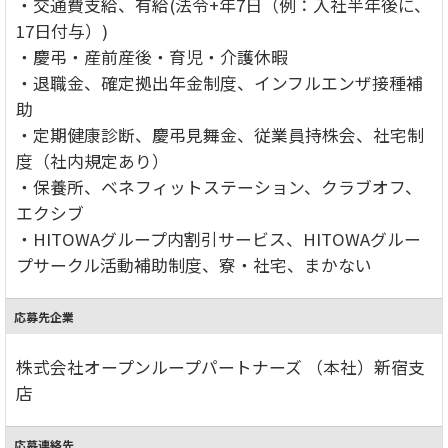
・交通費支給、有給(法令+年7日（例：入社半年後に、
17日付与）)
・慶弔・産前産後・育児・介護休暇
・退職金、確定拠出年金制度、インフルエンザ接種補
助
・定期健康診断、慶弔見舞金、従業員持株会、社宅制
度（社内規定あり）
・保養所、ベネフィットステーション、クラブオフ、
エクシブ
・HITOWAグループ内割引サービス、HITOWAグルー
プサークル活動補助制度、寮・社宅、まかない
応募先企業
株式会社オープンループパートナーズ （本社）新宿支
店
応募連絡先