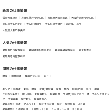
新着の仕事情報
滋賀県草津市
兵庫県神戸市中央区
大阪府大阪市北区
大阪府大阪市中央区
大阪府大阪市北区
大阪府吹田市
大阪府泉大津市
山形県山形市
大阪府大阪市中央区
人気の仕事情報
愛知県名古屋市東区
静岡県浜松市中央区
静岡県静岡市葵区
東京都港区
愛知県名古屋市中区
関連の仕事情報
関東
神奈川県
横浜市金沢区
紹介
エリア：
北海道
東北
関東
北陸/甲信越
東海
関西
中国/四国
九州
沖縄
こだわり条件：
日払いOK
未経験歓迎
服装自由
交通費/手当てあり
オープニングスタッ
フ
大量募集
学生歓迎
経験者のみ
勤務形態：
派遣
アルバイト
紹介予定派遣
紹介
契約社員
正社員
勤務期間：
１週間以内
１週間～１ヶ月
１ヶ月～３ヶ月
３ヶ月以上