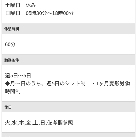
土曜日 休み
日曜日 05時30分～18時00分
休憩時間
60分
勤務条件
週5日～5日
◆月～日のうち、週5日のシフト制 ・1ヶ月変形労働
時間制
休日
火,水,木,金,土,日,備考欄参照