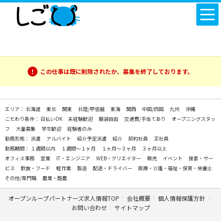
この仕事は既に削除されたか、募集を終了しております。
エリア：
北海道
東北
関東
北陸/甲信越
東海
関西
中国/四国
九州
沖縄
こだわり条件：
日払いOK
未経験歓迎
服装自由
交通費/手当てあり
オープニングスタッ
フ
大量募集
学生歓迎
経験者のみ
勤務形態：
派遣
アルバイト
紹介予定派遣
紹介
契約社員
正社員
勤務期間：
１週間以内
１週間～１ヶ月
１ヶ月～３ヶ月
３ヶ月以上
オフィス事務
営業
IT・エンジニア
WEB・クリエイター
販売
イベント
接客・サー
ビス
飲食・フード
軽作業
製造
配送・ドライバー
医療・介護・福祉・保育・栄養士
その他/専門職
農業・酪農
オープンループパートナーズ求人情報TOP
会社概要
個人情報保護方針
お問い合わせ
サイトマップ