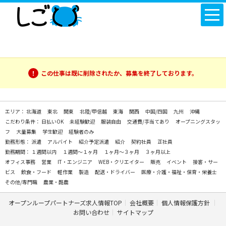
この仕事は既に削除されたか、募集を終了しております。
エリア：
北海道
東北
関東
北陸/甲信越
東海
関西
中国/四国
九州
沖縄
こだわり条件：
日払いOK
未経験歓迎
服装自由
交通費/手当てあり
オープニングスタッ
フ
大量募集
学生歓迎
経験者のみ
勤務形態：
派遣
アルバイト
紹介予定派遣
紹介
契約社員
正社員
勤務期間：
１週間以内
１週間～１ヶ月
１ヶ月～３ヶ月
３ヶ月以上
オフィス事務
営業
IT・エンジニア
WEB・クリエイター
販売
イベント
接客・サー
ビス
飲食・フード
軽作業
製造
配送・ドライバー
医療・介護・福祉・保育・栄養士
その他/専門職
農業・酪農
オープンループパートナーズ求人情報TOP
会社概要
個人情報保護方針
お問い合わせ
サイトマップ