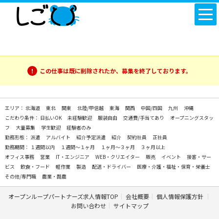
この仕事は既に削除されたか、募集を終了しております。
エリア：
北海道
東北
関東
北陸/甲信越
東海
関西
中国/四国
九州
沖縄
こだわり条件：
日払いOK
未経験歓迎
服装自由
交通費/手当てあり
オープニングスタッ
フ
大量募集
学生歓迎
経験者のみ
勤務形態：
派遣
アルバイト
紹介予定派遣
紹介
契約社員
正社員
勤務期間：
１週間以内
１週間～１ヶ月
１ヶ月～３ヶ月
３ヶ月以上
オフィス事務
営業
IT・エンジニア
WEB・クリエイター
販売
イベント
接客・サー
ビス
飲食・フード
軽作業
製造
配送・ドライバー
医療・介護・福祉・保育・栄養士
その他/専門職
農業・酪農
オープンループパートナーズ求人情報TOP
会社概要
個人情報保護方針
お問い合わせ
サイトマップ